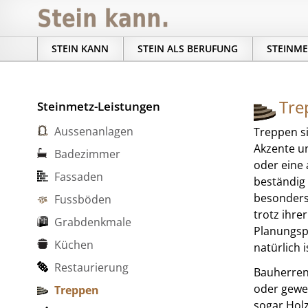
STEIN KANN
STEIN ALS BERUFUNG
STEINME
Tre
Steinmetz-Leistungen
Aussenanlagen
Treppen si
Akzente u
Badezimmer
oder eine 
Fassaden
beständig 
besonders 
Fussböden
trotz ihre
Grabdenkmale
Planungsph
Küchen
natürlich 
Restaurierung
Bauherren 
oder gewe
Treppen
sogar Holz