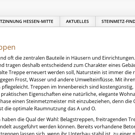
TZINNUNG HESSEN-MITTE
AKTUELLES
STEINMETZ-FIN
ppen
nd oft die zentralen Bauteile in Häusern und Einrichtungen.
nd tragen deshalb entscheidend zum Charakter eines Gebäud
alte Treppe erneuert werden soll, Naturstein ist immer die
gegen Frost, Wasser und andere Umwelteinflüsse. Mit ihren
pflegeleicht. Treppen im Innenbereich sind kostengünstig, 
r praktischen Eigenschaften eine natürliche, elegante Wohna
ase einen Steinmetzmeister mit einzubeziehen, denn die Ge
ist die optimale Raumnutzung das A und O.
haben die Qual der Wahl: Belagstreppen, freitragenden Tr
ndelt ausgeführt werden können. Bereits vorhandene Beto
treppen lassen sich, wenn ihr Unterbau stabil ist, zu eine